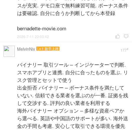
スが充実. デモ口座で無料練習可能. ボーナス条件
は要確認. 自分に合うか判断してから本登録
bernadette-movie.com
2026-7-11 20:03:42


MelvinNix
Lv.1 新手上路
#
177
バイナリー 取引ツール – インジケーターで判断.
スマホアプリと連携. 自分に合ったものを選ぶ. リ
スク管理とセットで使う
出金拒否 バイナリー – ボーナス条件を満たして
いない. 信頼できる業者を選ぶのが一番. 証拠を残
して交渉する. 評判の良い業者を利用する
海外バイナリー オプション – 多様な資産ペアか
ら選べる. 英語や中国語のサポートが多い. 海外送
金の手間も考慮. 安心して取引できる環境を優先