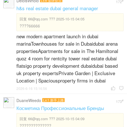
DeloisWholo
Lv.6 金牌会员
#
172
h&s real estate dubai general manager
回复
66@qq.com ??? 2025-10-15 04:05
????66666
new modern apartment launch in dubai
marinaTownhouses for sale in Dubaidubai arena
propertiesApartments for sale in The Hamiltonal
quoz 4 room for rentcity tower real estate dubai
flatsigo property development dubaidubai based
uk property expertsPrivate Garden | Exclusive
Location | Spaciousproperty firms in dubai
2026-6-16 15:16:56


DuaneWeedo
Lv.1 新手上路
#
173
Косметика Профессиональные Бренды
回复
66@qq.com ??? 2025-10-15 04:09
??????????????