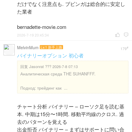
だけでなく注意点も. ブビンガは総合的に安定し
た業者
bernadette-movie.com
2026-7-19 20:45:34


MelvinMum
Lv.1 新手上路
#
179
バイナリーオプション 初心者
回复
Jasonrat ??? 2026-7-8 07:13
Аналитическая среда THE SUHANFFF.
Подход: трейдинг как ...
チャート分析 バイナリー – ローソク足を読む基
本. 中期は15分〜1時間. 移動平均線のクロス. 過
去のパターンを覚える
出金拒否 バイナリー – まずはサポートに問い合