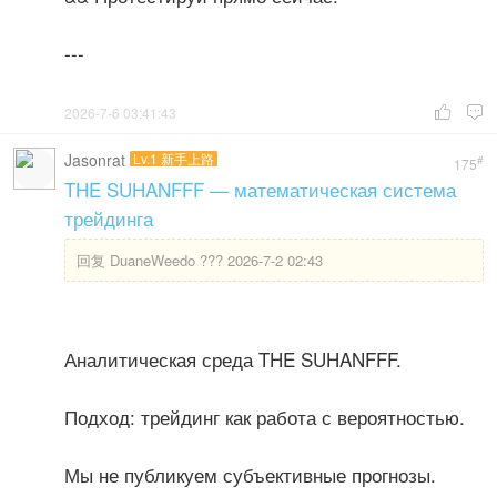
---
2026-7-6 03:41:43


Jasonrat
Lv.1 新手上路
#
175
THE SUHANFFF — математическая система
трейдинга
回复
DuaneWeedo ??? 2026-7-2 02:43
Аналитическая среда THE SUHANFFF.
Подход: трейдинг как работа с вероятностью.
Мы не публикуем субъективные прогнозы.