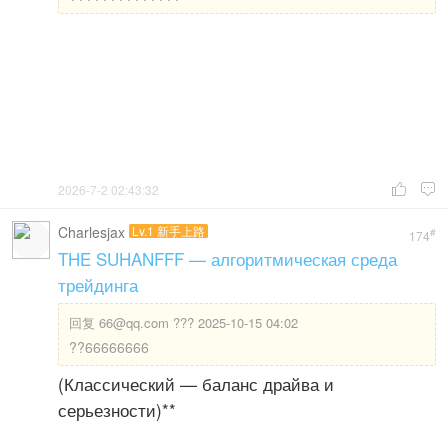
2026-7-2 02:43:32


Charlesjax
Lv.1 新手上路
#
174
THE SUHANFFF — алгоритмическая среда
трейдинга
回复
66@qq.com ??? 2025-10-15 04:02
??66666666
(Классический — баланс драйва и
серьезности)**