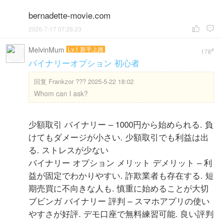
bernadette-movie.com
2026-7-17 07:26:23


MelvinMum
Lv.1 新手上路
#
178
バイナリーオプション 初心者
回复
Frankzor ??? 2025-5-22 18:02
Whom can I ask?
少額取引 バイナリー – 1000円から始められる. 負
けてもダメージが小さい. 少額取引でも利益は出
る. ストレスが少ない
バイナリー オプション メリット デメリット – 利
益が固定でわかりやすい. 詐欺業者も存在する. 短
期売買に不向きな人も. 慎重に始めることが大切
ブビンガ バイナリー 評判 – スマホアプリの使い
やすさが好評. デモ口座で無料練習可能. 良い評判