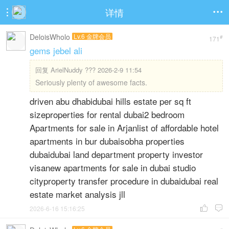
详情


DeloisWholo
Lv.6 金牌会员
#
171
gems jebel ali
回复
ArielNuddy ??? 2026-2-9 11:54
Seriously plenty of awesome facts.
driven abu dhabidubai hills estate per sq ft
sizeproperties for rental dubai2 bedroom
Apartments for sale in Arjanlist of affordable hotel
apartments in bur dubaisobha properties
dubaidubai land department property investor
visanew apartments for sale in dubai studio
cityproperty transfer procedure in dubaidubai real
estate market analysis jll
2026-6-16 15:16:25

