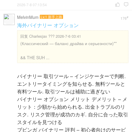
2026-7-8 07:13:54


MelvinMum
Lv.1 新手上路
#
176
海外バイナリー オプション
回复
Charlesjax ??? 2026-7-6 03:41
(Классический — баланс драйва и серьезности)**
&& THE SUH ...
バイナリー 取引ツール – インジケーターで判断.
エントリータイミングを知らせる. 無料ツールと
有料ツール. 取引ツールは補助に過ぎない
バイナリー オプション メリット デメリット – メ
リット：少額から始められる. 出金トラブルのリ
スク. リスク管理が成功のカギ. 自分に合った取引
スタイルを見つける
ブビンガ バイナリー 評判 – 初心者向けのサービ