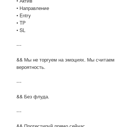
• Актив
• Направление
• Entry
• TP
• SL
---
&& Мы не торгуем на эмоциях. Мы считаем
вероятность.
---
&& Без флуда.
---
&& Протестируй прямо сейчас.